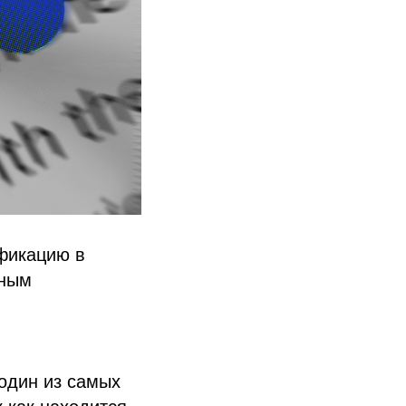
фикацию в
нным
один из самых